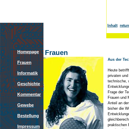
Inhalt
retur
Frauen
Homepage
Aus der Tec
Frauen
Heute betrif
Informatik
privaten und
technische, w
Geschichte
Entwicklunge
Frage der Tec
Kommentar
Frauen und 
Anteil an de
Gewebe
bisher die W
Entwicklunge
Bestellung
gleichberech
praktischen 
Impressum