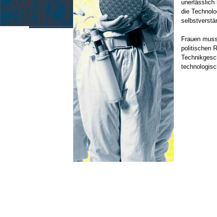
unerlässlich
die Technolo
selbstverstä
Frauen muss
politischen 
Technikgesch
technologis