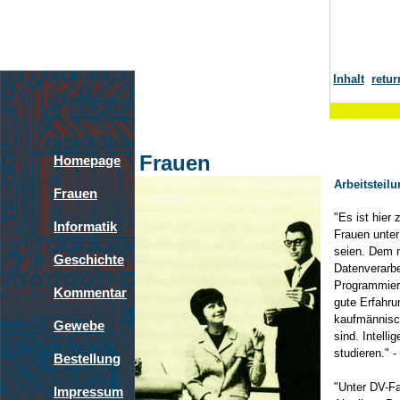
Inhalt
retur
Frauen
Homepage
Arbeitsteil
Frauen
"Es ist hier
Informatik
Frauen unter
seien. Dem 
Geschichte
Datenverarbe
Programmiere
Kommentar
gute Erfahru
kaufmännisc
Gewebe
sind. Intell
studieren." 
Bestellung
"Unter DV-Fa
Impressum