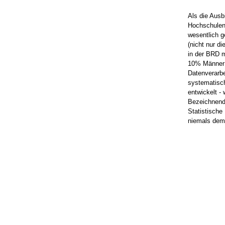
Als die Ausb
Hochschulen
wesentlich ge
(nicht nur d
in der BRD m
10% Männer;
Datenverarbe
systematisch
entwickelt -
Bezeichnende
Statistische
niemals dem