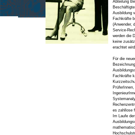
Abteilung Be
Beschäftigte
Ausbildung v
Fachkräfte 
(Anwender, d
Service-Rech
werden die D
keine zusätz
erachtet wir
Für die neue
Bezeichnung
Ausbildungss
Fachkräfte 
Kurzzeitschu
PrüferInnen, 
IngenieurInn
Systemanaly
Rechenzentr
es zahllose 
Im Laufe de
Ausbildungsw
mathematisch
Hochschulstu